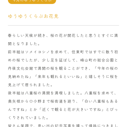
ゆうゆうくらぶお花見
春らしい天候が続き、桜の花が開花したと思うとすぐに満
開となりました。
前半組はソメイヨシノを求めて、但東町ではすでに散り初
めの桜でしたが、少し足を延ばして、峰山町の総合公園と
丹後文化会館で満開の桜を観ることができ、「今年の桜の
見納めたね」「来年も観れるといいね」と嬉しそうに桜を
見上げて居られました。
後半組は八重桜の満開を満喫しました。八重桜を求めて、
奥矢根から口小野まで桜街道を廻り、「白い八重桜もある
んですね」とか「近くで観ると花が大きいですね」とびっ
くりされていました。
皆さん笑顔で、思い出の記念写真を撮って帰路につきまし