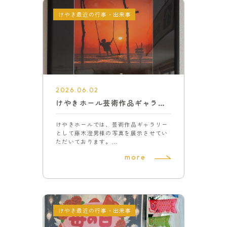
けやき最近の行事・出来事
2026.06.02
けやきホール芸術作品ギャラリー８
けやきホールでは、芸術作品ギャラリー
として藤木澄男様の写真を展示させてい
ただいております。...
more
けやき最近の行事・出来事