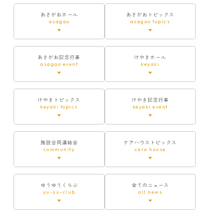
あさがおホール
あさがおトピックス
asagao
asagao topics
あさがお記念行事
けやきホール
asagao event
keyaki
けやきトピックス
けやき記念行事
keyaki topics
keyaki event
施設合同連絡会
ケアハウストピックス
community
care house
ゆうゆうくらぶ
全てのニュース
yu-yu-club
all news